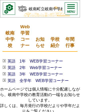
岐南町立岐南中学校
Web
岐南
学習
中学
コー
お知
学校
年間
校
ナー
らせ
紹介
行事
英語 1年 WEB学習コーナー
英語 2年 Web学習コーナー
英語 3年 WEB学習コーナー
英語 全学年 WEB学習コーナー
ホームページでは個人情報に十分配慮しなが
ら、岐南中学校の教育活動の一端をお知らせ
しています。
詳しくは、毎月発行の学校だよりや学年だよ
りをご覧ください。