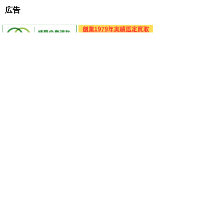
広告
プライバシーポリシー
免責事項・著作権
リンクについて
サイトの使い方
サイトの考え方
お問い合わせ
アクセス
〒501-6197
岐阜県羽島郡岐南町八剣7丁目107番地
代表電話番号：058-247-1331
FAX番号：058-247-9904