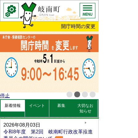
開庁時間の変更
停止
新着情報
イベント
募集
大切なお
知らせ
一覧
2026年08月03日
へ
令和8年度 第2回 岐南町行政改革推進