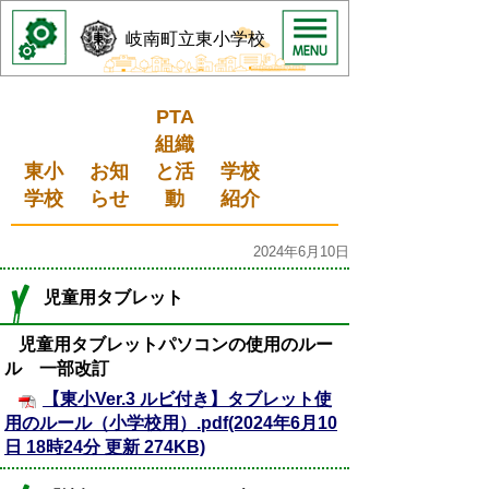
岐南町立東小学校
PTA
組織
東小
お知
と活
学校
学校
らせ
動
紹介
2024年6月10日
児童用タブレット
児童用タブレットパソコンの使用のルー
ル 一部改訂
【東小Ver.3 ルビ付き】タブレット使
用のルール（小学校用）.pdf(2024年6月10
日 18時24分 更新 274KB)