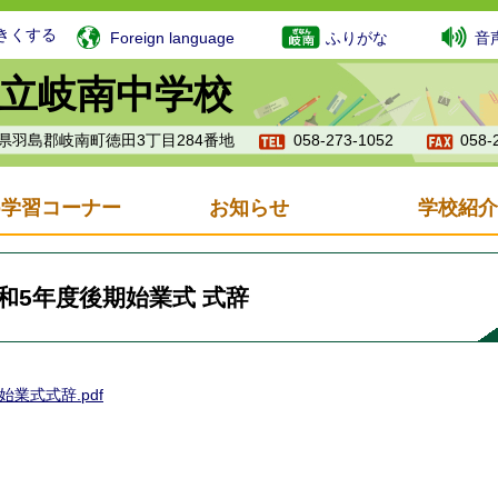
きくする
Foreign language
ふりがな
音
立岐南中学校
岐阜県羽島郡岐南町徳田3丁目284番地
058-273-1052
058-
b学習コーナー
お知らせ
学校紹介
和5年度後期始業式 式辞
始業式式辞.pdf