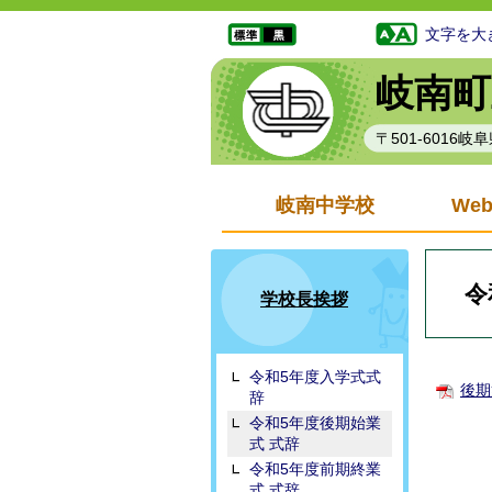
文字を大
岐南町
〒501-6016
岐南中学校
We
令
学校長挨拶
令和5年度入学式式
後期
辞
令和5年度後期始業
式 式辞
令和5年度前期終業
式 式辞