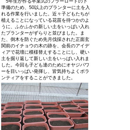
5年生が作る卒業式のフラーロードの下
準備のため、50以上のプランターに土を入
れる作業を行いました。近々子どもたちが
植えることになっている花苗を待つかのよ
うに、ふかふかの新しい土をいっぱい入れ
たプランターがずらりと並びました。ま
た、倒木を防ぐため先月伐採された正面玄
関前のイチョウの木の跡を、会長のアイデ
ィアで花壇に模様替えすることにし、硬い
土を掘り返して新しい土をいっぱい入れま
した。今回も子ども達のためにオヤジパワ
ーを目いっぱい発揮し、皆気持ちよくボラ
ンティアをすることができました。