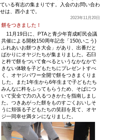
ている有志の集まりです。入会のお問い合わ
せは、西小まで。
2023年11月20日
餅をつきました！
11月19日に、PTAと青少年育成町民会議
共催による開校150周年記念「150(いこう)
ふれあいお餅つき大会」があり、出番だと
ばかりにオヤジたちが集まりました。石臼
と杵で餅をついて食べるというなかなかで
きない体験を子どもたちにプレゼントすべ
く、オヤジパワー全開で餅をつきまくりま
した。また1年生から6年生まで子どもたち
みんなに杵をふってもらうため、そばにつ
いて安全で力の入るつきかたを指南しまし
た。つきあがった餅をものすごくおいしそ
うに頬張る子どもたちの笑顔を見て、オヤ
ジ一同幸せ満タンになりました。