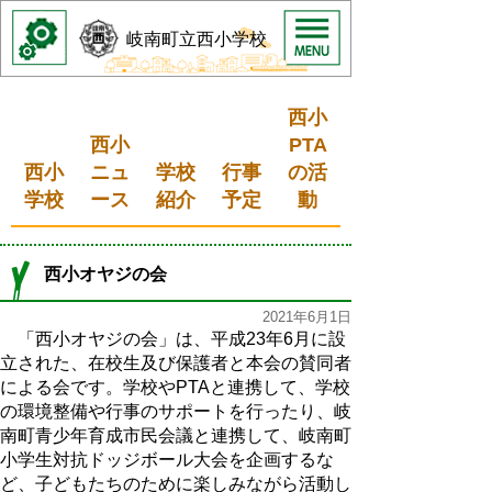
岐南町立西小学校
西小
西小
PTA
西小
ニュ
学校
行事
の活
学校
ース
紹介
予定
動
西小オヤジの会
2021年6月1日
「西小オヤジの会」は、平成23年6月に設
立された、在校生及び保護者と本会の賛同者
による会です。学校やPTAと連携して、
学校
の環境整備や行事のサポートを行ったり、岐
南町青少年育成市民会議と連携して、岐南町
小学生対抗ドッジボール大会を企画するな
ど、子どもたちのために楽しみながら活動し