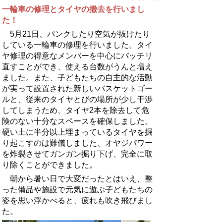
一輪車の修理とタイヤの撤去を行いまし
た！
5月21日、パンクしたり空気が抜けたり
している一輪車の修理を行いました。タイ
ヤ修理の得意なメンバーを中心にバッチリ
直すことができ、使える台数がうんと増え
ました。また、子どもたちの自主的な活動
が実って設置された新しいバスケットゴー
ルと、従来のタイヤとびの場所が少し干渉
してしまうため、タイヤ2本を除去して危
険のない十分なスペースを確保しました。
硬い土に半分以上埋まっているタイヤを掘
り起こすのは難儀しました、オヤジパワー
を炸裂させてガンガン掘り下げ、完全に取
り除くことができました。
朝から暑い日で大変だったとはいえ、整
った備品や施設で元気に遊ぶ子どもたちの
姿を思い浮かべると、疲れも吹き飛びまし
た。