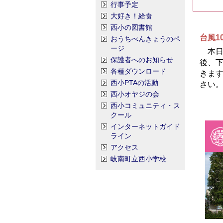
行事予定
大好き！給食
西小の図書館
台風1
おうちべんきょうのペ
ージ
本日8
保護者へのお知らせ
後、
各種ダウンロード
きま
西小PTAの活動
さい
西小オヤジの会
西小コミュニティ・ス
クール
インターネットガイド
ライン
アクセス
岐南町立西小学校