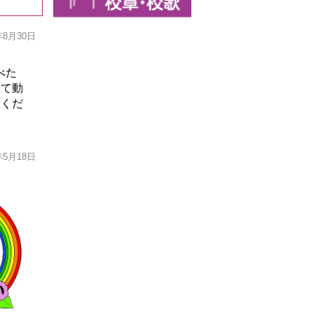
年8月30日
べた
いて動
意くだ
年5月18日