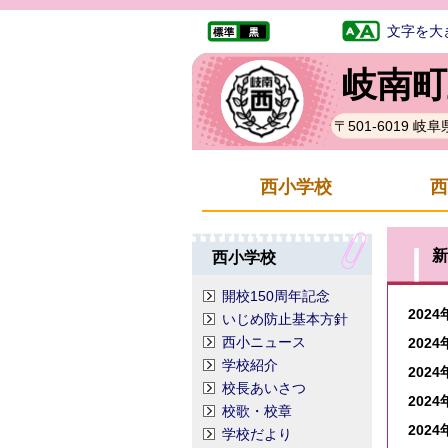
文字を大
岐南町
〒501-6019 
西小学校
西
新
西小学校
開校150周年記念
2024
いじめ防止基本方針
西小ニュース
2024
学校紹介
2024
校長あいさつ
2024
校歌・校章
2024
学校だより