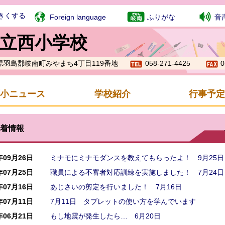
きくする
Foreign language
ふりがな
音
立西小学校
岐阜県羽島郡岐南町みやまち4丁目119番地
058-271-4425
0
小ニュース
学校紹介
行事予定
着情報
年09月26日
ミナモにミナモダンスを教えてもらったよ！ 9月25日
年07月25日
職員による不審者対応訓練を実施しました！ 7月24日
年07月16日
あじさいの剪定を行いました！ 7月16日
年07月11日
7月11日 タブレットの使い方を学んでいます
年06月21日
もし地震が発生したら… 6月20日