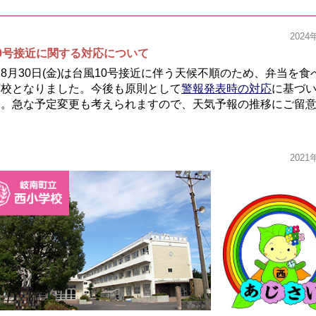
2024
0号接近に関する対応について
月30日(金)は台風10号接近に伴う天候不順のため、弁当を食
下校となりました。今後も原則として
警報発表時の対応
に基づ
す。急な予定変更も考えられますので、天気予報の推移にご留
。
2021