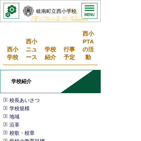
岐南町立西小学校
西小
西小
PTA
西小
ニュ
学校
行事
の活
学校
ース
紹介
予定
動
学校紹介
校長あいさつ
学校規模
地域
沿革
校歌・校章