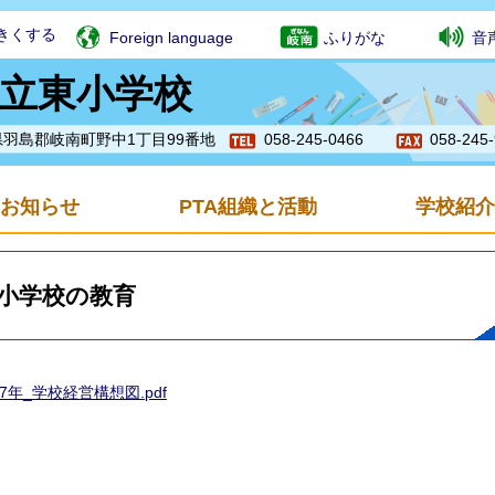
きくする
Foreign language
ふりがな
音
立東小学校
岐阜県羽島郡岐南町野中1丁目99番地
058-245-0466
058-245
お知らせ
PTA組織と活動
学校紹介
小学校の教育
7年_学校経営構想図.pdf