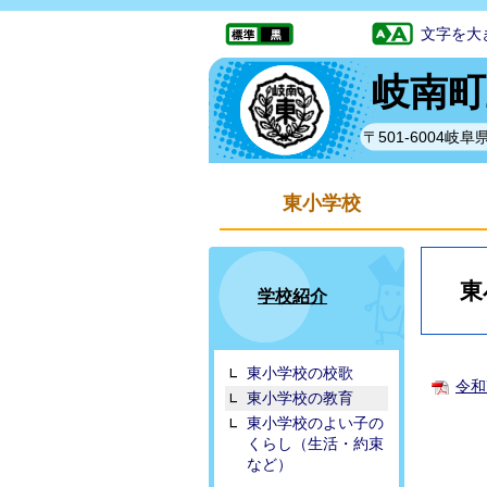
文字を大
岐南町
〒501-6004
東小学校
東
学校紹介
東小学校の校歌
令和
東小学校の教育
東小学校のよい子の
くらし（生活・約束
など）