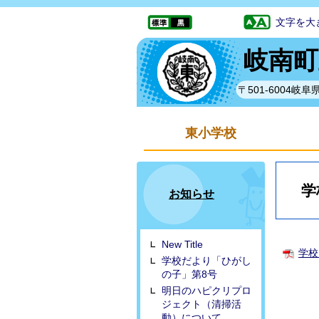
文字を大
岐南町
〒501-6004
東小学校
学
お知らせ
New Title
学校だ
学校だより「ひがし
の子」第8号
明日のハピクリプロ
ジェクト（清掃活
動）について