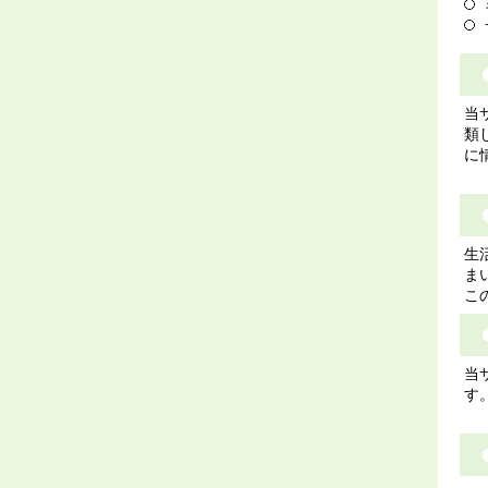
当
類
に
生
ま
こ
当
す