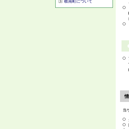
岐南町について
情
当