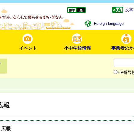
文字
Foreign language
イベント
小中学校情報
事業者のか
ー
HP番号
広報
広報