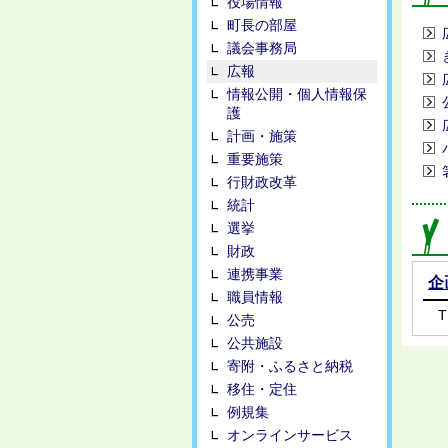
役場情報
町長の部屋
議会事務局
広報
情報公開・個人情報保
護
計画・施策
重要施策
行財政改革
統計
選挙
財政
連携事業
企
職員情報
T
公売
公共施設
寄附・ふるさと納税
移住・定住
例規集
オンラインサービス