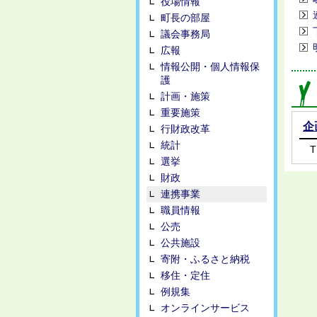
役場情報
町長の部屋
議会事務局
広報
情報公開・個人情報保
護
計画・施策
重要施策
企
行財政改革
統計
T
選挙
財政
連携事業
職員情報
公売
公共施設
寄附・ふるさと納税
移住・定住
例規集
オンラインサービス