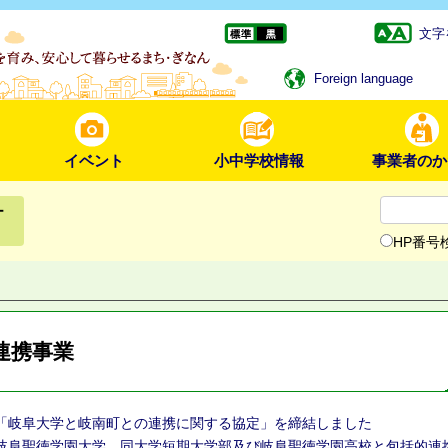
文字
Foreign language
イベント
小中学校情報
事業者のか
ー
HP番号
連携事業
「岐阜大学と岐南町との連携に関する協定」を締結しました
岐阜聖徳学園大学、同大学短期大学部及び岐阜聖徳学園高校と包括的連