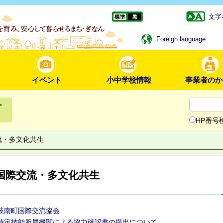
文字
Foreign language
イベント
小中学校情報
事業者のか
ー
HP番号
流・多文化共生
国際交流・多文化共生
岐南町国際交流協会
特定技能所属機関による協力確認書の提出について