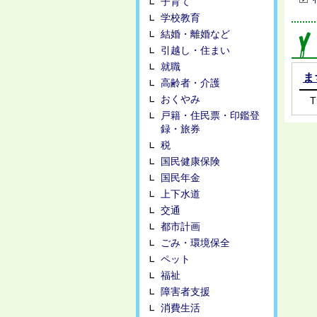
子育て
学校教育
結婚・離婚など
引越し・住まい
就職
ま
高齢者・介護
おくやみ
T
戸籍・住民票・印鑑登
録・旅券
税
国民健康保険
国民年金
上下水道
交通
都市計画
ごみ・環境保全
ペット
福祉
障害者支援
消費生活