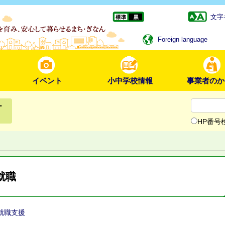
文字
Foreign language
イベント
小中学校情報
事業者のか
ー
HP番号
就職
就職支援