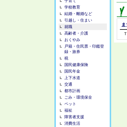
子育て
学校教育
結婚・離婚など
引越し・住まい
ま
就職
高齢者・介護
T
おくやみ
戸籍・住民票・印鑑登
録・旅券
税
国民健康保険
国民年金
上下水道
交通
都市計画
ごみ・環境保全
ペット
福祉
障害者支援
消費生活