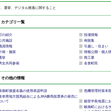
事、選挙、デジタル推進に関すること
カテゴリ一覧
町の紹介
役場情報
公共施設
例規集
職員情報
引越し・住まい
計画・施策
情報公開・個人
選挙
商工業
男女共同参画
名誉町民
その他の情報
岐南町後援名義の使用承認申請
危機管理対策本
岐阜県地方競馬組合によるJRA勝馬投票券の発売に
ついて
能登半島地震に
岐南町における