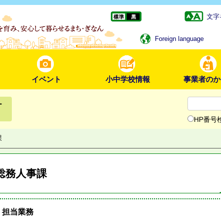
文字
Foreign language
イベント
小中学校情報
事業者のか
ー
HP番号
課
総務人事課
担当業務