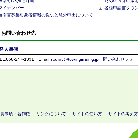
岐南町DX推進計画
ための方針の策
マイナンバー
各種申請書ダウ
自衛官募集対象者情報の提供と除外申出について
お問い合わせ先
務人事課
EL:058-247-1331
Email:
soumu@town.ginan.lg.jp
問い合わせフォー
責事項・著作権
リンクについて
サイトの使い方
サイトの考え