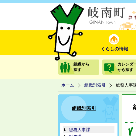
くらしの情報
組織から
カレンダ
探す
から探す
ホーム
組織別索引
総務人事
組織別索引
総務人事課