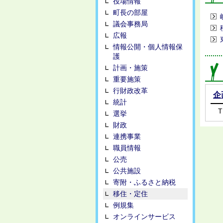
役場情報
町長の部屋
議会事務局
広報
情報公開・個人情報保
護
計画・施策
重要施策
行財政改革
企
統計
T
選挙
財政
連携事業
職員情報
公売
公共施設
寄附・ふるさと納税
移住・定住
例規集
オンラインサービス