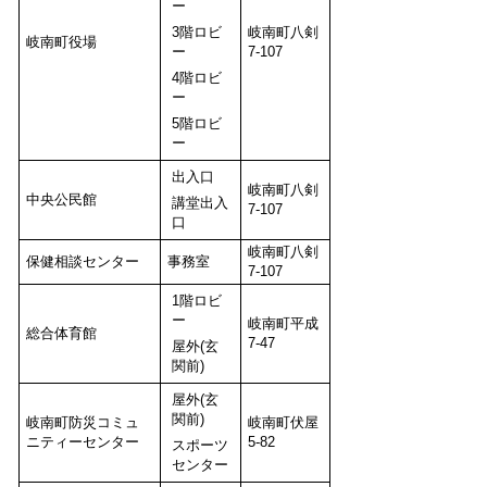
ー
3階ロビ
岐南町八剣
岐南町役場
ー
7-107
4階ロビ
ー
5階ロビ
ー
出入口
岐南町八剣
中央公民館
講堂出入
7-107
口
岐南町八剣
保健相談センター
事務室
7-107
1階ロビ
ー
岐南町平成
総合体育館
7-47
屋外(玄
関前)
屋外(玄
関前)
岐南町防災コミュ
岐南町伏屋
ニティーセンター
5-82
スポーツ
センター