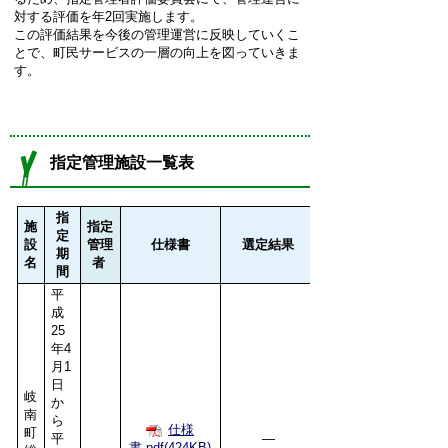
対する評価を年2回実施します。
この評価結果を今後の管理運営に反映していくこ
とで、町民サービスの一層の向上を図っていきま
す。
指定管理施設一覧表
指
施
指定
定
設
管理
仕様書
選定結果
期
名
者
間
平
成
25
年4
月1
日
岐
か
南
ら
仕様
町
平
―
書.pdf(424KB)