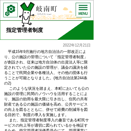
指定管理者制度
2022年12月21日
平成15年9月施行の地方自治法の一部改正によ
り、公の施設の管理について「指定管理者制度」
が創設され、従来は地方自治体の出資法人等に限
定されていた公の施設の管理が、議会の議決を経
ることで民間企業や各種法人、その他の団体も行
うことが可能となりました。(地方自治法第244条
の2)
このような状況を踏まえ、本町においても公の
施設の管理に民間のノウハウを活用することによ
り、施設の効用を最大限に引き出し、住民の共有
財産である公の施設の価値を高め、公共サービス
の向上を図るとともに、併せて経費の削減等を図
る目的で、制度の導入を実施します。
また、指定管理者制度導入の趣旨である町民サ
ービスの向上等が適切に図られているかを検証す
るため、指定管理者評価委員会にて、管理運営に