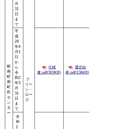
月
31
日
ま
で
平
成
29
年4
月1
日
か
岐
ら
仕様
選定結
南
令
書.pdf(303KB)
果.pdf(136KB)
町
和2
ク
南
年3
リー
町
月
ン・
民
31
ロー
セ
日
ズ
ン
ま
タ
で
ー
令
和
2