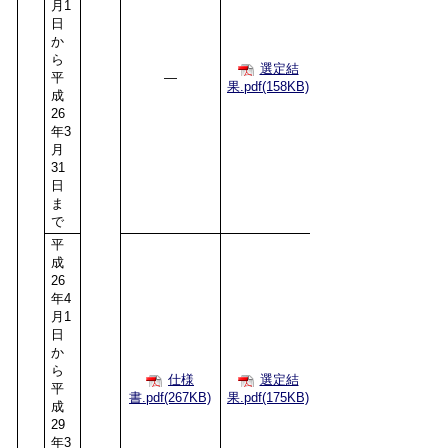
月1
日
か
ら
選定結
平
―
果.pdf(158KB)
成
26
年3
月
31
日
ま
で
平
成
26
年4
月1
日
か
ら
仕様
選定結
平
書.pdf(267KB)
果.pdf(175KB)
成
29
年3