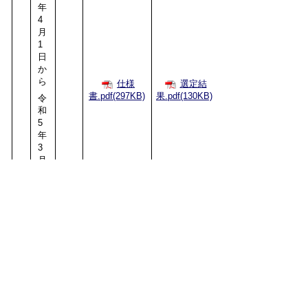
年
4
月
1
日
か
ら
仕様
選定結
書.pdf(297KB)
果.pdf(130KB)
令
和
5
年
3
月
31
日
ま
で
令
和
5
年
4
月
1