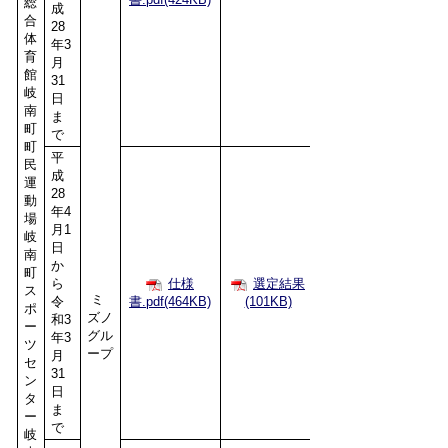
総
成
合
28
体
年3
育
月
館
31
岐
日
南
ま
町
で
町
平
民
成
運
28
動
年4
場
月1
岐
日
南
か
町
ら
仕様
選定結果
ス
ミ
令
書.pdf(464KB)
(101KB)
ポ
ズノ
和3
ー
グル
年3
ツ
ープ
月
セ
31
ン
日
タ
ま
ー
で
岐