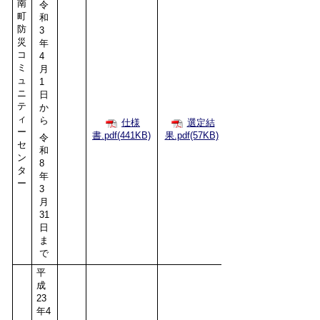
南
令
町
和
防
3
災
年
コ
4
ミ
月
ュ
1
ニ
日
テ
か
ィ
ら
仕様
選定結
ー
書.pdf(441KB)
果.pdf(57KB)
令
セ
和
ン
8
タ
年
ー
3
月
31
日
ま
で
平
成
23
年4