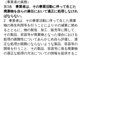
（事業者の責務）
第3条
事業者は、その事業活動に伴って生じた
廃棄物を自らの責任において適正に処理しなけれ
ばならない。
2 事業者は、その事業活動に伴って生じた廃棄
物の再生利用等を行うことによりその減量に努め
るとともに、物の製造、加工、販売等に際して、
その製品、容器等が廃棄物となった場合における
処理の困難性についてあらかじめ自ら評価し、適
正な処理が困難にならないような製品、容器等の
開発を行うこと、その製品、容器等に係る廃棄物
の適正な処理の方法についての情報を提供するこ
と等により、その製品、容器等が廃棄物となった
場合においてその適正な処理が困難になることの
ないようにしなければならない。
3 事業者は、前二項に定めるもののほか、廃棄
物の減量その他その適正な処理の確保等に関し国
及び地方公共団体の施策に協力しなければならな
い。
お問い合せ先
くらし安全課