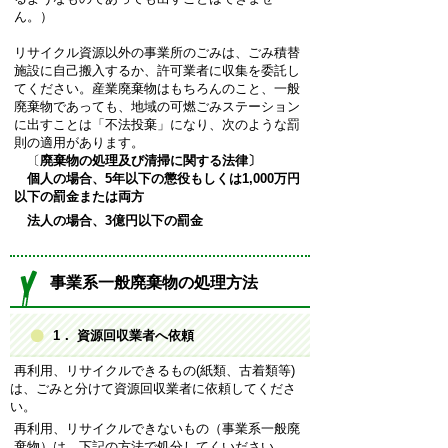
ん。）
リサイクル資源以外の事業所のごみは、ごみ積替
施設に自己搬入するか、許可業者に収集を委託し
てください。産業廃棄物はもちろんのこと、一般
廃棄物であっても、地域の可燃ごみステーション
に出すことは「不法投棄」になり、次のような罰
則の適用があります。
〔
廃棄物の処理及び清掃に関する法律〕
個人の場合、5年以下の懲役もしくは1,000万円
以下の罰金または両方
法人の場合、3億円以下の罰金
事業系一般廃棄物の処理方法
1． 資源回収業者へ依頼
再利用、リサイクルできるもの(紙類、古着類等)
は、ごみと分けて資源回収業者に依頼してくださ
い。
再利用、リサイクルできないもの（事業系一般廃
棄物）は、下記の方法で処分してくいださい