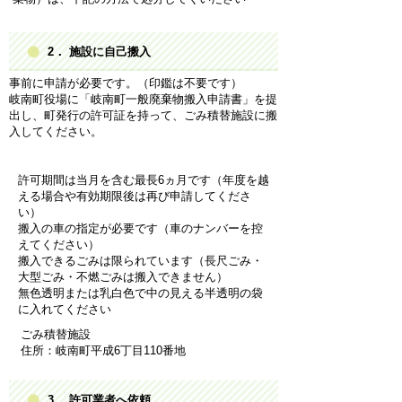
2． 施設に自己搬入
事前に申請が必要です。（印鑑は不要です）
岐南町役場に「岐南町一般廃棄物搬入申請書」を提
出し、町発行の許可証を持って、ごみ積替施設に搬
入してください。
許可期間は当月を含む最長6ヵ月です（年度を越
える場合や有効期限後は再び申請してくださ
い）
搬入の車の指定が必要です（車のナンバーを控
えてください）
搬入できるごみは限られています（長尺ごみ・
大型ごみ・不燃ごみは搬入できません）
無色透明または乳白色で中の見える半透明の袋
に入れてください
ごみ積替施設
住所：岐南町平成6丁目110番地
3． 許可業者へ依頼