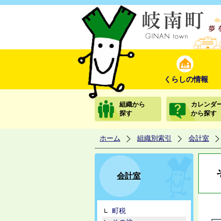
くらしの情報
組織から
カレンダ
探す
から探す
ホーム
組織別索引
会計室
会計室
町税