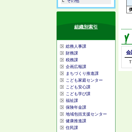
その他
組織別索引
総務人事課
会
財務課
税務課
T
企画広報課
まちづくり推進課
こども家庭センター
こども安心課
こども学び課
福祉課
保険年金課
地域包括支援センター
健康推進課
住民課