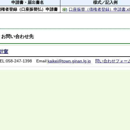
申請書・届出書名
様式／記入例
債権者登録（
口座振替払）申請書
口座振替（債権者登録）申請書.xlsx
お問い合わせ先
計室
EL:058-247-1398
Email:
kaikei@town.ginan.lg.jp
問い合わせフォー