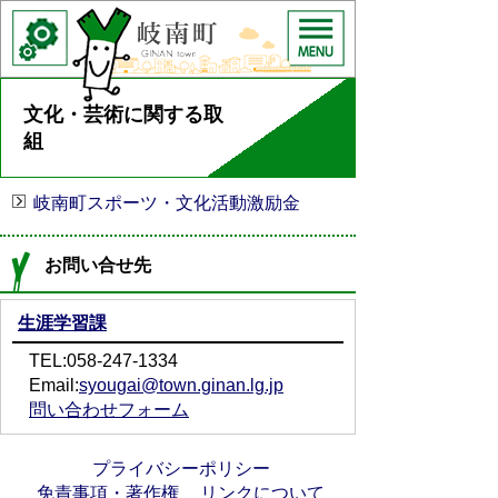
文化・芸術に関する取
組
岐南町スポーツ・文化活動激励金
お問い合せ先
生涯学習課
TEL:058-247-1334
Email:
syougai@town.ginan.lg.jp
問い合わせフォーム
プライバシーポリシー
免責事項・著作権
リンクについて