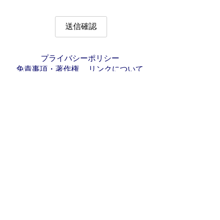
プライバシーポリシー
免責事項・著作権
リンクについて
サイトの使い方
サイトの考え方
お問い合わせ
アクセス
〒501-6197
岐阜県羽島郡岐南町八剣7丁目107番地
代表電話番号：058-247-1331
FAX番号：058-247-9904
開庁時間：月曜日～金曜日(祝日を除く)
9時00分～16時45分