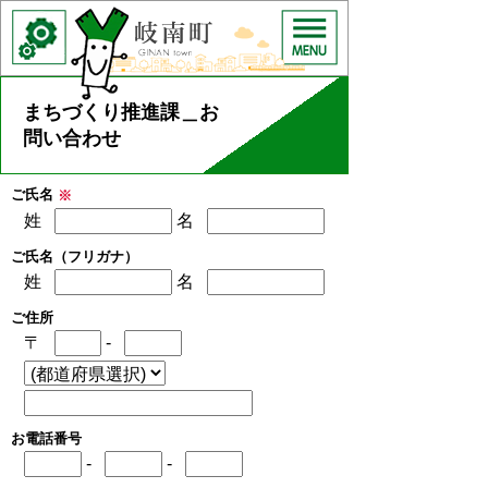
まちづくり推進課＿お
問い合わせ
ご氏名
※
姓
名
ご氏名（フリガナ）
姓
名
ご住所
〒
-
お電話番号
-
-