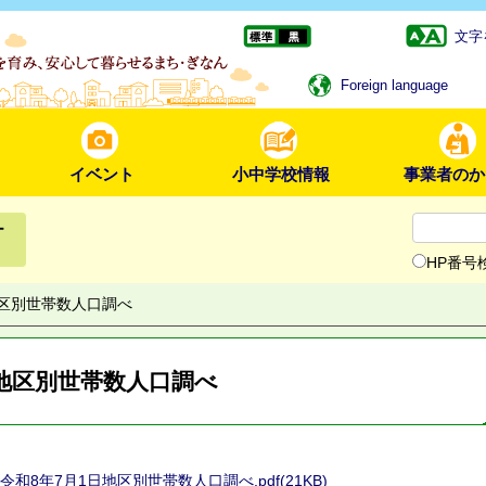
文字
Foreign language
イベント
小中学校情報
事業者のか
ー
HP番号
区別世帯数人口調べ
地区別世帯数人口調べ
令和8年7月1日地区別世帯数人口調べ.pdf(21KB)