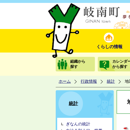
くらしの情報
組織から
カレンダ
探す
から探す
ホーム
行政情報
統計
地
統計
ぎなんの統計