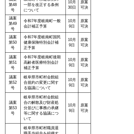
10月
原案
第48
一部を改正する条例
30日
可決
号
について
議案
令和7年度岐南町一般
10月
原案
第49
会計補正予算
9日
可決
号
議案
令和7年度岐南町国民
10月
原案
第50
健康保険特別会計補
9日
可決
号
正予算
議案
令和7年度岐南町後期
10月
原案
第51
高齢者医療特別会計
9日
可決
号
補正予算
議案
岐阜県市町村会館組
10月
原案
第52
合規約の変更に関す
9日
可決
号
る協議について
岐阜県市町村会館組
議案
合の解散及び財産処
10月
原案
第53
分並びに事務の承継
9日
可決
号
等に関する協議につ
いて
岐阜県市町村職員退
職手当組合を組織す