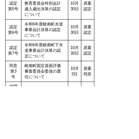
認定
教育委員会特別会計
10月
原案
第5号
歳入歳出決算の認定
30日
認定
について
令和6年度岐南町水道
認定
10月
原案
事業会計決算の認定
第6号
30日
認定
について
令和6年度岐南町下水
認定
10月
原案
道事業会計決算の認
第7号
30日
認定
定について
同意
岐南町固定資産評価
10月
原案
第3
審査委員会委員の選
3日
同意
号
任について
諮問
人権擁護委員の候補
10月
第1
適任
者の推薦について
3日
号
2025年10月定例会議決結果、審議説
明.pdf(245KB)