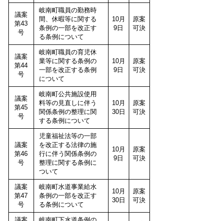
岐南町職員の勤務時
議案
間、休暇等に関する
10月
原案
第43
条例の一部を改正す
9日
可決
号
る条例について
岐南町職員の育児休
議案
業等に関する条例の
10月
原案
第44
一部を改正する条例
9日
可決
号
について
岐南町公共施設使用
議案
料等の見直しに伴う
10月
原案
第45
関係条例の整理に関
30日
可決
号
する条例について
児童福祉法等の一部
議案
を改正する法律の施
10月
原案
第46
行に伴う関係条例の
9日
可決
号
整理に関する条例に
ついて
議案
岐南町水道事業給水
10月
原案
第47
条例の一部を改正す
30日
可決
号
る条例について
議案
岐南町下水道条例の