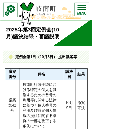
2025年第3回定例会(10
月)議決結果・審議説明
定例会第1日（10月3日） 提出議案等
議案
議決
件名
結果
番号
日
岐南町行政手続にお
ける特定の個人を識
別するための番号の
議案
利用等に関する法律
10月
原案
第42
に基づく個人番号の
9日
可決
号
利用及び特定個人情
報の提供に関する条
例の一部を改正する
条例について