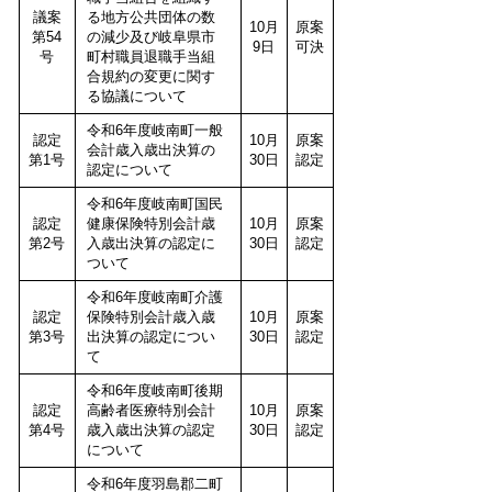
議案
る地方公共団体の数
10月
原案
第54
の減少及び岐阜県市
9日
可決
号
町村職員退職手当組
合規約の変更に関す
る協議について
令和6年度岐南町一般
認定
10月
原案
会計歳入歳出決算の
第1号
30日
認定
認定について
令和6年度岐南町国民
認定
健康保険特別会計歳
10月
原案
第2号
入歳出決算の認定に
30日
認定
ついて
令和6年度岐南町介護
認定
保険特別会計歳入歳
10月
原案
第3号
出決算の認定につい
30日
認定
て
令和6年度岐南町後期
認定
高齢者医療特別会計
10月
原案
第4号
歳入歳出決算の認定
30日
認定
について
令和6年度羽島郡二町