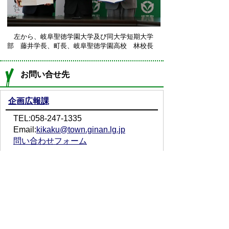
左から、岐阜聖徳学園大学及び同大学短期大学
部 藤井学長、町長、岐阜聖徳学園高校 林校長
お問い合せ先
企画広報課
TEL:058-247-1335
Email:
kikaku@town.ginan.lg.jp
問い合わせフォーム
プライバシーポリシー
免責事項・著作権
リンクについて
サイトの使い方
サイトの考え方
お問い合わせ
アクセス