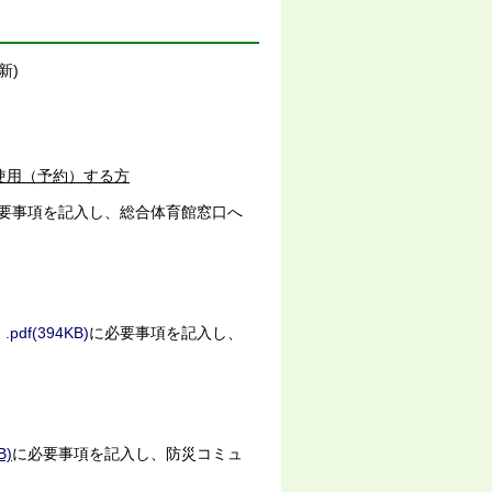
新)
使用（予約）する方
要事項を記入し、総合体育館窓口へ
(394KB)
に必要事項を記入し、
)
に必要事項を記入し、防災コミュ