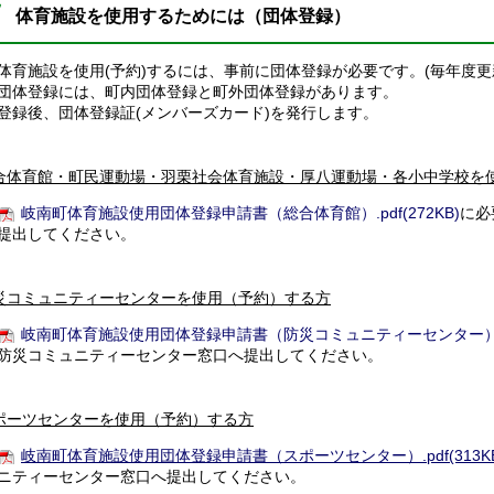
体育施設を使用するためには（団体登録）
体育施設を使用(予約)するには、事前に団体登録が必要です。(毎年度更
団体登録には、町内団体登録と町外団体登録があります。
登録後、団体登録証(メンバーズカード)を発行します。
合体育館・町民運動場・羽栗社会体育施設・厚八運動場・各小中学校を
岐南町体育施設使用団体登録申請書（総合体育館）.pdf(272KB)
に必
提出してください。
災コミュニティーセンターを使用（予約）する方
岐南町体育施設使用団体登録申請書（防災コミュニティーセンター）.pdf
防災コミュニティーセンター窓口へ提出してください。
ポーツセンターを使用（予約）する方
岐南町体育施設使用団体登録申請書（スポーツセンター）.pdf(313KB
ニティーセンター窓口へ提出してください。