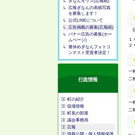
ぎなんキッズ(広報紙)
広報ぎなんの表紙写真
を募集します！
公式LINEについて
広告掲載の募集(広報紙)
以
バナー広告の募集(ホー
ムページ)
箸休めぎなんフォトコ
ンテスト受賞者決定！
一
二
行政情報
町の紹介
一種
役場情報
二種
町長の部屋
議会事務局
広報
情報公開・個人情報保護