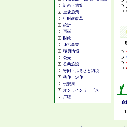
計画・施策
重要施策
行財政改革
統計
選挙
財政
広
連携事業
職員情報
公売
公共施設
寄附・ふるさと納税
移住・定住
例規集
オンラインサービス
広聴
企
T