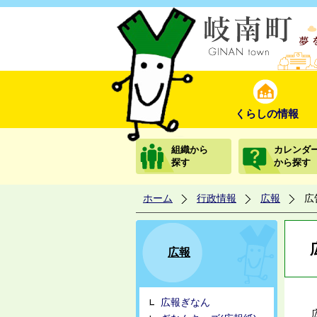
くらしの情報
組織から
カレンダ
探す
から探す
ホーム
行政情報
広報
広
広報
広報ぎなん
広