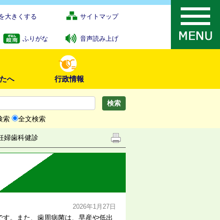
を大きくする
サイトマップ
ふりがな
音声読み上げ
たへ
行政情報
検索
全文検索
妊婦歯科健診
2026年1月27日
です。また、歯周病菌は、早産や低出