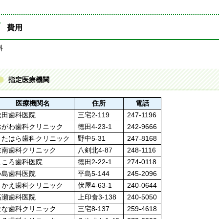
費用
料
指定医療機関
医療機関名
住所
電話
秋田歯科医院
三宅2-119
247-1196
おがわ歯科クリニック
徳田4-23-1
242-9666
きたはら歯科クリニック
野中5-31
247-8168
岐南歯科クリニック
八剣北4-87
248-1116
こころ歯科医院
徳田2-22-1
274-0118
小島歯科医院
平島5-144
245-2096
さかえ歯科クリニック
伏屋4-63-1
240-0644
高瀬歯科医院
上印食3-138
240-5050
なな歯科クリニック
三宅8-137
259-4618