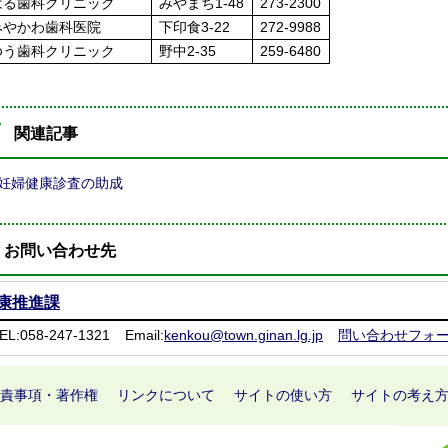
はる歯科クリニック
みやまち1-48
273-2300
みやかわ歯科医院
下印食3-22
272-9988
ゆう歯科クリニック
野中2-35
259-6480
関連記事
妊婦健康診査の助成
お問い合わせ先
康推進課
EL:058-247-1321
Email:
kenkou@town.ginan.lg.jp
問い合わせフォ
責事項・著作権
リンクについて
サイトの使い方
サイトの考え