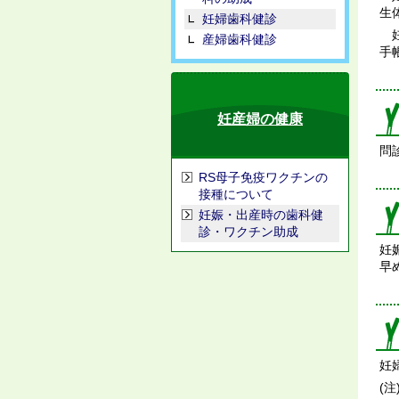
生
妊婦歯科健診
妊
産婦歯科健診
手
妊産婦の健康
問
RS母子免疫ワクチンの
接種について
妊娠・出産時の歯科健
診・ワクチン助成
妊
早
妊
(