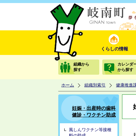
くらしの情報
組織から
カレンダ
探す
から探す
ホーム
組織別索引
健康推進
妊娠・出産時の歯科
健診・ワクチン助成
風しんワクチン等接種
妊
料の助成