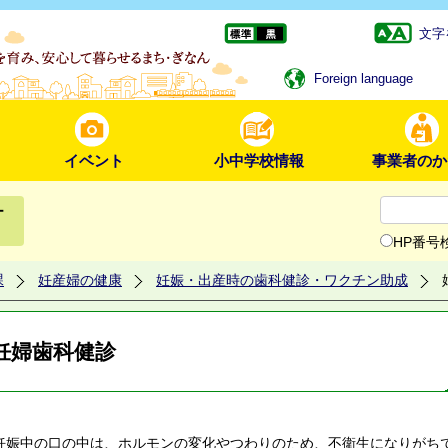
文字
Foreign language
イベント
小中学校情報
事業者のか
ー
HP番号
課
妊産婦の健康
妊娠・出産時の歯科健診・ワクチン助成
妊婦歯科健診
娠中の口の中は、ホルモンの変化やつわりのため、不衛生になりがち