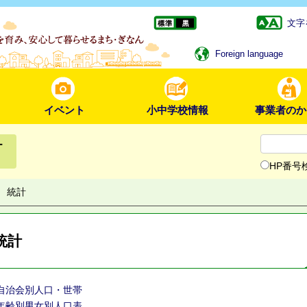
文字
Foreign language
イベント
小中学校情報
事業者のか
ー
HP番号
統計
統計
自治会別人口・世帯
年齢別男女別人口表