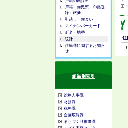
戸籍の届け出
戸籍・住民票・印鑑登
録・旅券
引越し・住まい
マイナンバーカード
町名・地番
住
統計
住民課に関するお知ら
T
せ
組織別索引
総務人事課
財務課
税務課
企画広報課
まちづくり推進課