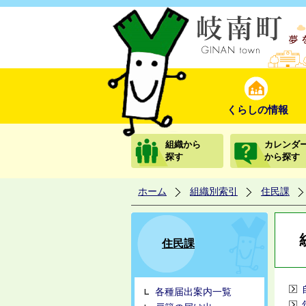
くらしの情報
組織から
カレンダ
探す
から探す
ホーム
組織別索引
住民課
住民課
各種届出案内一覧