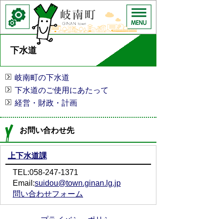
下水道
岐南町の下水道
下水道のご使用にあたって
経営・財政・計画
お問い合わせ先
上下水道課
TEL:058-247-1371
Email:
suidou@town.ginan.lg.jp
問い合わせフォーム