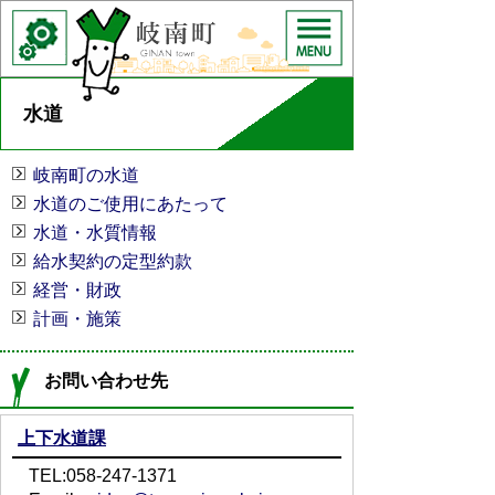
水道
岐南町の水道
水道のご使用にあたって
水道・水質情報
給水契約の定型約款
経営・財政
計画・施策
お問い合わせ先
上下水道課
TEL:058-247-1371