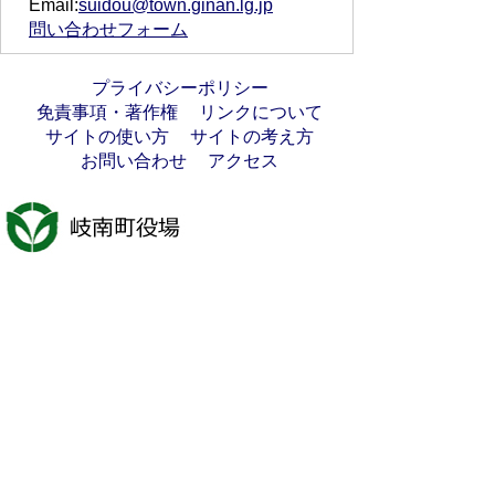
Email:
suidou@town.ginan.lg.jp
問い合わせフォーム
プライバシーポリシー
免責事項・著作権
リンクについて
サイトの使い方
サイトの考え方
お問い合わせ
アクセス
〒501-6197
岐阜県羽島郡岐南町八剣7丁目107番地
代表電話番号：058-247-1331
FAX番号：058-247-9904
開庁時間：月曜日～金曜日(祝日を除く)
9時00分～16時45分
法人番号:7000020213021
岐南町へのアクセス