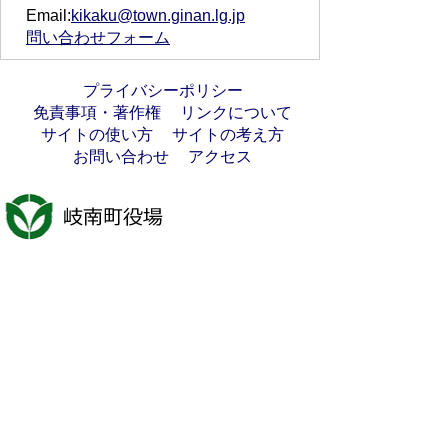
Email:
kikaku@town.ginan.lg.jp
問い合わせフォーム
プライバシーポリシー
免責事項・著作権
リンクについて
サイトの使い方
サイトの考え方
お問い合わせ
アクセス
〒501-6197
岐阜県羽島郡岐南町八剣7丁目107番地
代表電話番号：058-247-1331
FAX番号：058-247-9904
開庁時間：月曜日～金曜日(祝日を除く)
9時00分～16時45分
法人番号:7000020213021
岐南町へのアクセス