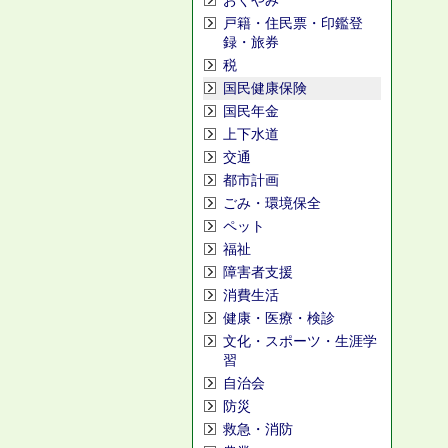
おくやみ
戸籍・住民票・印鑑登
録・旅券
税
国民健康保険
国民年金
上下水道
交通
都市計画
ごみ・環境保全
ペット
福祉
障害者支援
消費生活
健康・医療・検診
文化・スポーツ・生涯学
習
自治会
防災
救急・消防