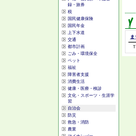
録・旅券
税
国民健康保険
国民年金
上下水道
ま
交通
都市計画
T
ごみ・環境保全
ペット
福祉
障害者支援
消費生活
健康・医療・検診
文化・スポーツ・生涯学
習
自治会
防災
救急・消防
農業