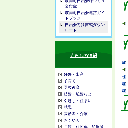
岐南町自治会絆づくり
交付金
岐南町自治会運営ガイ
ドブック
自治会向け書式ダウン
ロード
くらしの情報
妊娠・出産
子育て
学校教育
結婚・離婚など
引越し・住まい
就職
高齢者・介護
おくやみ
戸籍・住民票・印鑑登