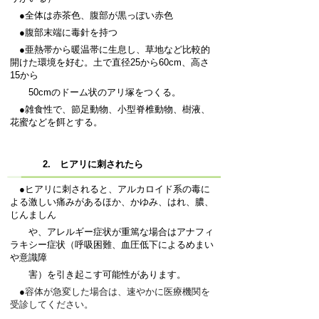
●全体は赤茶色、腹部が黒っぽい赤色
●腹部末端に毒針を持つ
●亜熱帯から暖温帯に生息し、草地など比較的
開けた環境を好む。土で直径25から60cm、高さ
15から
50cmのドーム状のアリ塚をつくる。
●雑食性で、節足動物、小型脊椎動物、樹液、
花蜜などを餌とする。
2. ヒアリに刺されたら
●ヒアリに刺されると、アルカロイド系の毒に
よる激しい痛みがあるほか、かゆみ、はれ、膿、
じんましん
や、アレルギー症状が重篤な場合はアナフィ
ラキシー症状（呼吸困難、血圧低下によるめまい
や意識障
害）を引き起こす可能性があります。
●
容体が急変した場合は、速やかに医療機関を
受診してください。