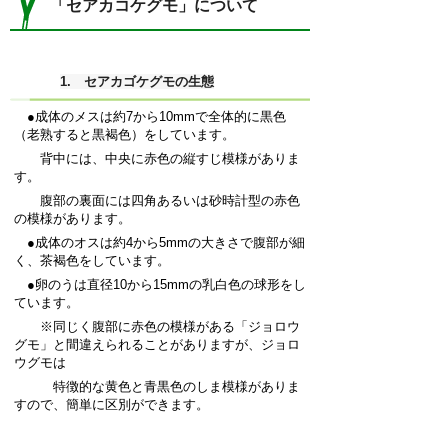
「セアカコケグモ」について
1. セアカゴケグモの生態
●成体のメスは約7から10mmで全体的に黒色
（老熟すると黒褐色）をしています。
背中には、中央に赤色の縦すじ模様がありま
す。
腹部の裏面には四角あるいは砂時計型の赤色
の模様があります。
●成体のオスは約4から5mmの大きさで腹部が細
く、茶褐色をしています。
●卵のうは直径10から15mmの乳白色の球形をし
ています。
※同じく腹部に赤色の模様がある「ジョロウ
グモ」と間違えられることがありますが、ジョロ
ウグモは
特徴的な黄色と青黒色のしま模様がありま
すので、簡単に区別ができます。