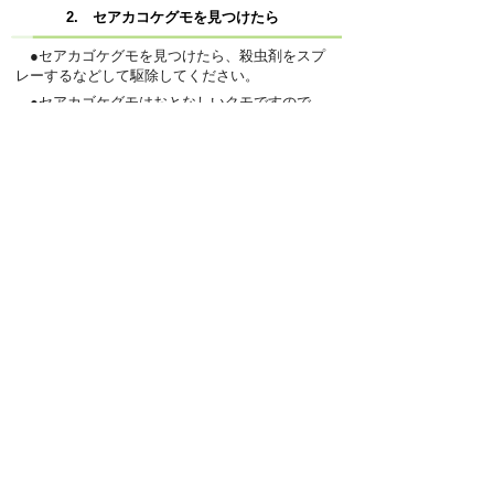
2. セアカコケグモを見つけたら
●セアカゴケグモを見つけたら、殺虫剤をスプ
レーするなどして駆除してください。
●セアカゴケグモはおとなしいクモですので、
驚かせない限り、ヒトを咬むことはないと言われ
ています
が、
絶対に素手で捕まえようとはしないでく
ださい。
●
咬まれた場合には、至急、お近くの医療機関
を受診してください。
●
岐南町役場経済環境課
または岐阜地域環境室
で相談できます。
セアカゴケグモに関する諸情報（岐阜県ホーム
ページ）
≪外部リンク≫
お問い合せ先