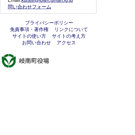
Email:
kurasi@town.ginan.lg.jp
問い合わせフォーム
プライバシーポリシー
免責事項・著作権
リンクについて
サイトの使い方
サイトの考え方
お問い合わせ
アクセス
〒501-6197
岐阜県羽島郡岐南町八剣7丁目107番地
代表電話番号：058-247-1331
FAX番号：058-247-9904
開庁時間：月曜日～金曜日(祝日を除く)
9時00分～16時45分
法人番号:7000020213021
岐南町へのアクセス