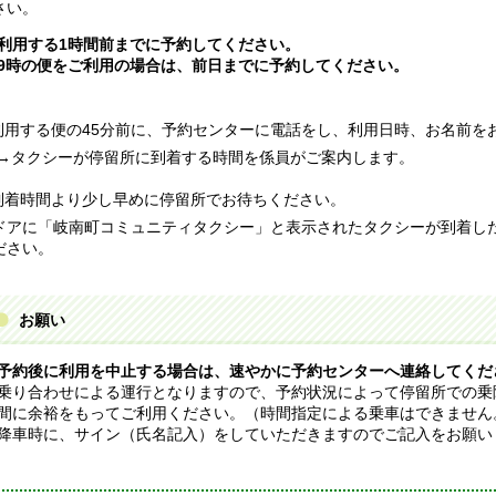
さい。
利用する1時間前までに予約してください。
9時の便をご利用の場合は、前日までに予約してください。
.利用する便の45分前に、予約センターに電話をし、利用日時、お名前を
タクシーが停留所に到着する時間を係員がご案内します。
.到着時間より少し早めに停留所でお待ちください。
アに「岐南町コミュニティタクシー」と表示されたタクシーが到着し
ださい。
お願い
予約後に利用を中止する場合は、速やかに予約センターへ連絡してくだ
乗り合わせによる運行となりますので、予約状況によって停留所での乗
間に余裕をもってご利用ください。（時間指定による乗車はできません
降車時に、サイン（氏名記入）をしていただきますのでご記入をお願い