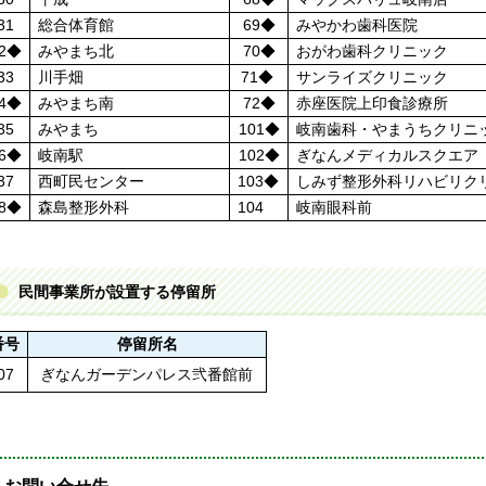
31
総合体育館
69◆
みやかわ歯科医院
2◆
みやまち北
70◆
おがわ歯科クリニック
33
川手畑
71◆
サンライズクリニック
4◆
みやまち南
72◆
赤座医院上印食診療所
35
みやまち
101◆
岐南歯科・やまうちクリニ
6◆
岐南駅
102◆
ぎなんメディカルスクエア
37
西町民センター
103◆
しみず整形外科リハビリク
8◆
森島整形外科
104
岐南眼科前
民間事業所が設置する停留所
番号
停留所名
07
ぎなんガーデンパレス弐番館前