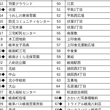
12
羽栗グラウンド
50
江尻
3◆
伏屋
51
平島1丁目
14
うれしの東保育園
52
平島西広場
15
防災コミュニティセンター
53
伏屋3丁目
6◆
三宅木瀬
54
伏屋2丁目
17
三宅町民センター
55
南屋敷
18
木工団地前
56
上印食南
19
岐阜女子高南
57
上印食北運動広場
0◆
岐南町三宅
58
中食東
1◆
岐南さくら北保育園
59
東組
22
八剣北公園
60
岐南駅西
23
北組
61
徳田西3丁目
4◆
中山
62
徳田西4丁目
5◆
北小学校前
63
五番地
6◆
大山
64
石原瀬2丁目
27
老人福祉センター
65
松波総合病院
8◆
岐南町役場
66◆
さかいだ耳鼻咽喉科
29
岐阜バス岐南営業所前
67◆
トライアル岐南八剣店
30
平成
68◆
マックスバリュ岐南店