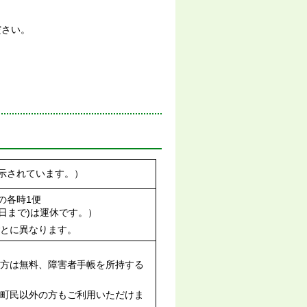
ださい。
示されています。）
時の各時1便
3日まで)は運休です。）
ごとに異なります。
の方は無料、障害者手帳を所持する
、町民以外の方もご利用いただけま