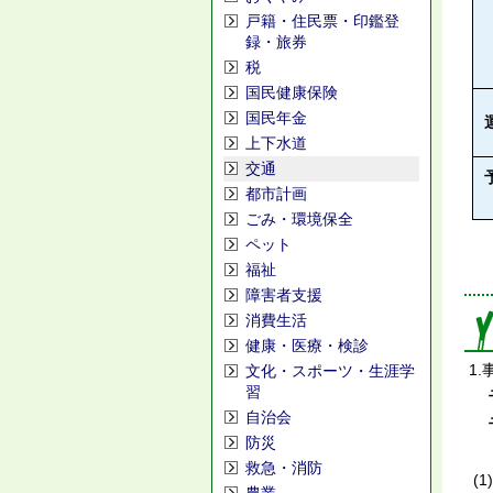
戸籍・住民票・印鑑登
録・旅券
税
国民健康保険
国民年金
上下水道
交通
都市計画
ごみ・環境保全
ペット
福祉
障害者支援
消費生活
健康・医療・検診
1
文化・スポーツ・生涯学
習
予
自治会
防災
救急・消防
(