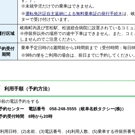
す。）。
※未就学児だけでの乗車はできません。
※
運転免許証自主返納による無料乗車証の発行手続き
は、岐
ターで受け付けています。
岐南町内及び笠松駅、松波総合病院に設置されているコミュ
運行区域
※停留所以外の場所での途中下車はできません。また、コミ
しませんのでご注意ください。
乗車予定日時の1週間前から1時間前まで（受付時間：毎日8
予約受付
期間
※9時の便をご利用の場合は、前日までに予約してください
利用手順（予約方法）
.事前の電話予約をする
約センター 電話番号 058-248-5555（岐阜名鉄タクシー(株)）
予約受付時間
8時から20時
1)利用日時、(2)名前、(3)電話番号、(4)利用人数、(5)乗車する停留所