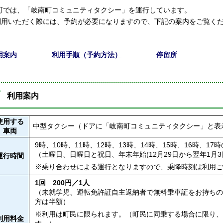
では、「岐南町コミュニティタクシー」を運行しています。
利用いただく際には、予約が必要になりますので、下記の案内をご覧く
用案内
利用手順（予約方法）
停留所
利用案内
使用する
中型タクシー（ドアに「岐南町コミュニティタクシー」と表
車両
9時、10時、11時、12時、13時、14時、15時、16時、17
（土曜日、日曜日と祝日、年末年始(12月29日から翌年1月
運行時間
※乗り合わせによる運行となりますので、乗降時刻は利用
1回 200円／1人
（未就学児、運転免許証自主返納者で無料乗車証をお持ち
方は半額）
※利用は町民に限られます。（町民に同乗する場合に限り
利用料金