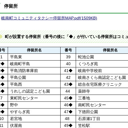
停留所
岐南町コミュニティタクシー停留所MAP.pdf(1509KB)
町が設置する停留所（番号の後に「◆」が付いている停留所はコミ
番号
停留所名
番号
停留所名
1
平島東
39
蛇池公園
2◆
岐南町平島
40
くつろぎ苑
3◆
平島消防車庫前
41◆
岐南中学校前
4◆
平島公園
42
岐南さくら南認定こども園
5◆
平島西
43◆
総合在宅医療クリニック
6◆
うれしの認定こども園
44
薬師寺
7
東町民センター
45◆
三番地
8◆
野中
46◆
南町民センター
9◆
やすらぎ苑
47◆
下徳田公園
10
若宮地
48
石原瀬1丁目
11
伏屋南
49◆
笠松駅