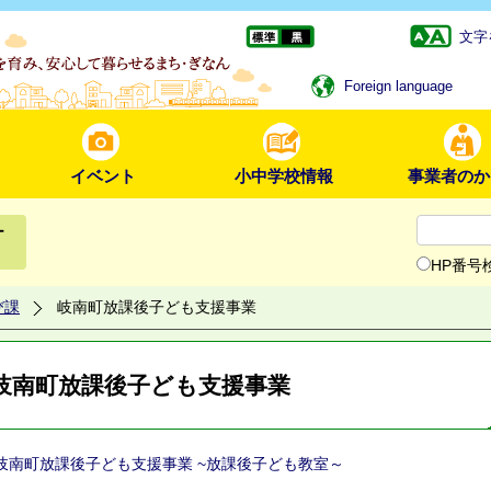
文字
Foreign language
イベント
小中学校情報
事業者のか
ー
HP番号
び課
岐南町放課後子ども支援事業
岐南町放課後子ども支援事業
岐南町放課後子ども支援事業 ~放課後子ども教室～