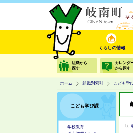
くらしの情報
組織から
カレンダ
探す
から探す
ホーム
組織別索引
こども学
こども学び課
学校教育