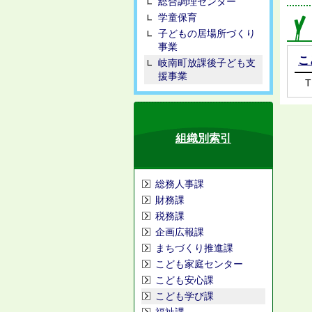
総合調理センター
学童保育
子どもの居場所づくり
事業
こ
岐南町放課後子ども支
援事業
T
組織別索引
総務人事課
財務課
税務課
企画広報課
まちづくり推進課
こども家庭センター
こども安心課
こども学び課