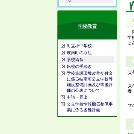
学校教育
保
学
に
町立小中学校
岐南町の取組
学校給食
転校の手続き
(
学校施設環境改善交付金
に係る岐南町公立学校等
施設整備計画及び事後評
(
価の公表について
者
申請・届出
公立学校情報機器整備事
(
業に係る各種計画