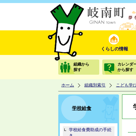
くらしの情報
組織から
カレンダ
探す
から探す
ホーム
組織別索引
こども学
学校給食
学校給食費助成の手続
き