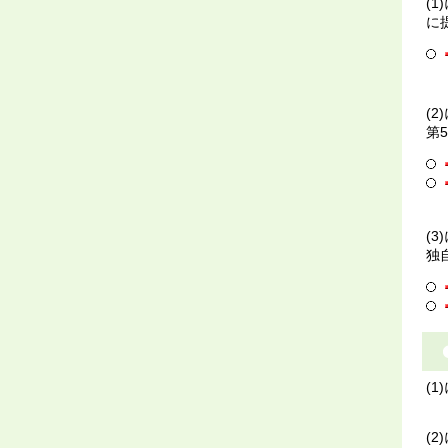
(
に
(
第
(
独
(
(