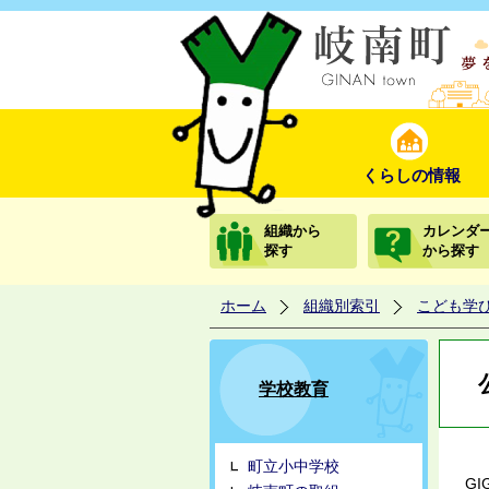
くらしの情報
組織から
カレンダ
探す
から探す
ホーム
組織別索引
こども学
学校教育
町立小中学校
G