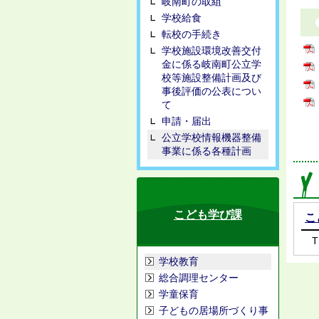
岐南町の取組
学校給食
転校の手続き
学校施設環境改善交付
金に係る岐南町公立学
校等施設整備計画及び
事後評価の公表につい
て
申請・届出
公立学校情報機器整備
事業に係る各種計画
こども学び課
こ
T
学校教育
総合調理センター
学童保育
子どもの居場所づくり事