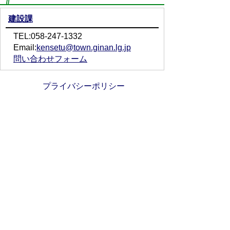
建設課
TEL:058-247-1332
Email:
kensetu@town.ginan.lg.jp
問い合わせフォーム
プライバシーポリシー
免責事項・著作権
リンクについて
サイトの使い方
サイトの考え方
お問い合わせ
アクセス
〒501-6197
岐阜県羽島郡岐南町八剣7丁目107番地
代表電話番号：058-247-1331
FAX番号：058-247-9904