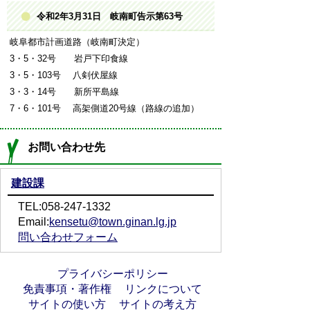
令和2年3月31日 岐南町告示第63号
岐阜都市計画道路（岐南町決定）
3・5・32号 岩戸下印食線
3・5・103号 八剣伏屋線
3・3・14号 新所平島線
7・6・101号 高架側道20号線（路線の追加）
お問い合わせ先
建設課
TEL:058-247-1332
Email:
kensetu@town.ginan.lg.jp
問い合わせフォーム
プライバシーポリシー
免責事項・著作権
リンクについて
サイトの使い方
サイトの考え方