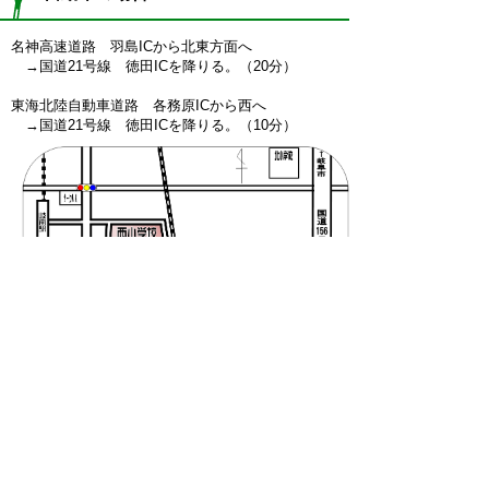
名神高速道路 羽島ICから北東方面へ
→国道21号線 徳田ICを降りる。（20分）
東海北陸自動車道路 各務原ICから西へ
→国道21号線 徳田ICを降りる。（10分）
本校は、国道21号線近くに位置しますが、学校周
辺の道が細く、初めて来られる方にはややわかりにく
いようです。
右の地図を参照して気をつけてお越しください。（ク