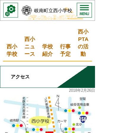
岐南町立西小学校
西小
西小
PTA
西小
ニュ
学校
行事
の活
学校
ース
紹介
予定
動
アクセス
2018年2月26日