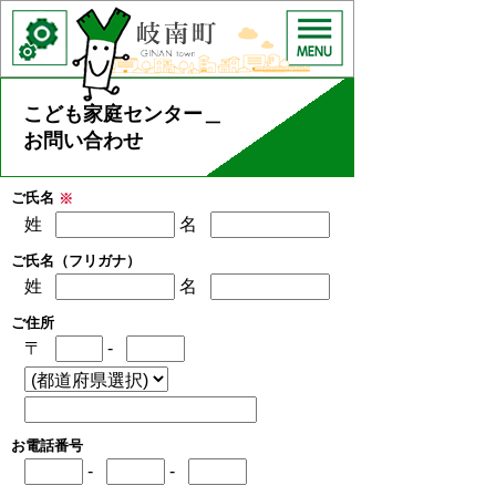
こども家庭センター＿
お問い合わせ
ご氏名
※
姓
名
ご氏名（フリガナ）
姓
名
ご住所
〒
-
お電話番号
-
-