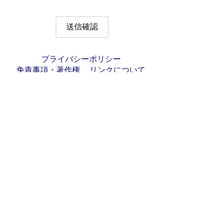
プライバシーポリシー
免責事項・著作権
リンクについて
サイトの使い方
サイトの考え方
お問い合わせ
アクセス
〒501-6197
岐阜県羽島郡岐南町八剣7丁目107番地
代表電話番号：058-247-1331
FAX番号：058-247-9904
開庁時間：月曜日～金曜日(祝日を除く)
9時00分～16時45分