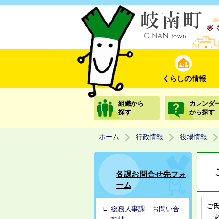
くらしの情報
組織から
カレンダ
探す
から探す
ホーム
行政情報
役場情報
各課お問合せ先フォ
ーム
ご
総務人事課＿お問い合
わせ