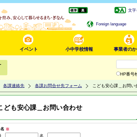
文字
Foreign language
イベント
小中学校情報
事業者のか
ー
HP番号
各課連絡先
各課お問合せ先フォーム
こども安心課＿お問い
こども安心課＿お問い合わせ
氏名
※
姓
名