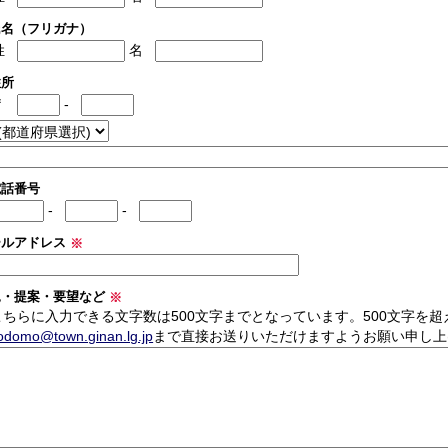
氏名（フリガナ）
姓
名
住所
〒
-
電話番号
-
-
ールアドレス
※
見・提案・要望など
※
こちらに入力できる文字数は500文字までとなっています。500文字を
odomo@town.ginan.lg.jp
まで直接お送りいただけますようお願い申し上