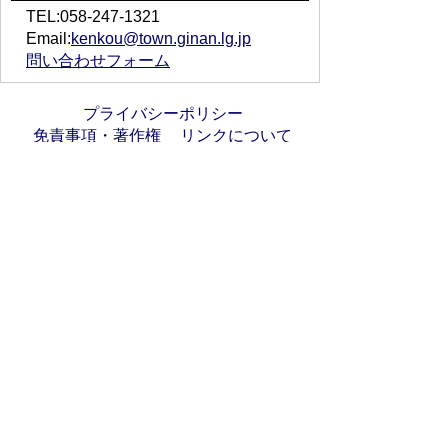
TEL:058-247-1321
Email:
kenkou@town.ginan.lg.jp
問い合わせフォーム
プライバシーポリシー
免責事項・著作権
リンクについて
サイトの使い方
サイトの考え方
お問い合わせ
アクセス
〒501-6197
岐阜県羽島郡岐南町八剣7丁目107番地
代表電話番号：058-247-1331
FAX番号：058-247-9904
開庁時間：月曜日～金曜日(祝日を除く)
9時00分～16時45分