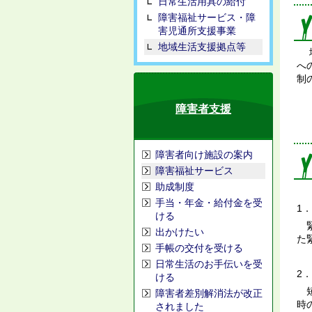
日常生活用具の給付
障害福祉サービス・障
害児通所支援事業
地域生活支援拠点等
へ
制
障害者支援
障害者向け施設の案内
障害福祉サービス
助成制度
手当・年金・給付金を受
1
ける
緊
出かけたい
た
手帳の交付を受ける
日常生活のお手伝いを受
2
ける
短
障害者差別解消法が改正
時
されました