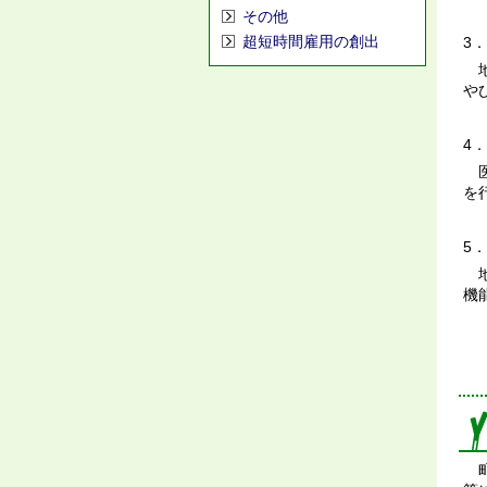
その他
超短時間雇用の創出
3
地
や
4
医
を
5
地
機
町