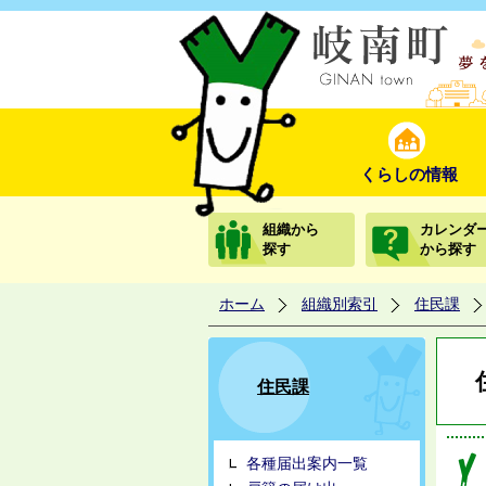
くらしの情報
組織から
カレンダ
探す
から探す
ホーム
組織別索引
住民課
住民課
各種届出案内一覧