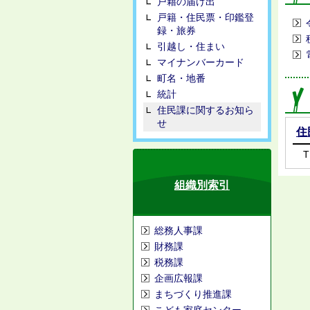
戸籍の届け出
戸籍・住民票・印鑑登
録・旅券
引越し・住まい
マイナンバーカード
町名・地番
統計
住民課に関するお知ら
せ
住
T
組織別索引
総務人事課
財務課
税務課
企画広報課
まちづくり推進課