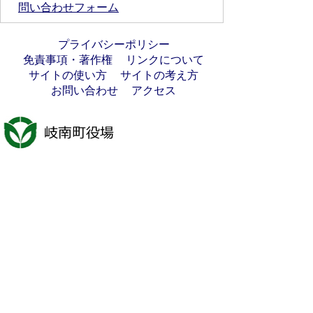
問い合わせフォーム
プライバシーポリシー
免責事項・著作権
リンクについて
サイトの使い方
サイトの考え方
お問い合わせ
アクセス
〒501-6197
岐阜県羽島郡岐南町八剣7丁目107番地
代表電話番号：058-247-1331
FAX番号：058-247-9904
開庁時間：月曜日～金曜日(祝日を除く)
9時00分～16時45分
法人番号:7000020213021
岐南町へのアクセス