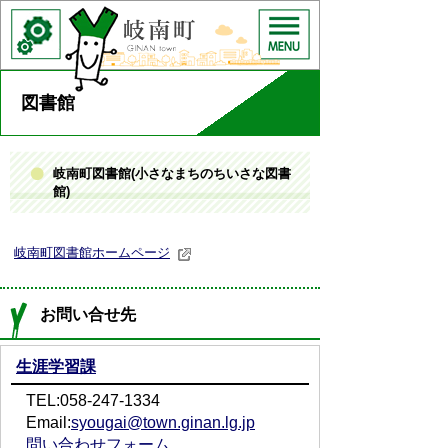
図書館
岐南町図書館(小さなまちのちいさな図書
館)
岐南町図書館ホームページ
お問い合せ先
生涯学習課
TEL:058-247-1334
Email:
syougai@town.ginan.lg.jp
問い合わせフォーム