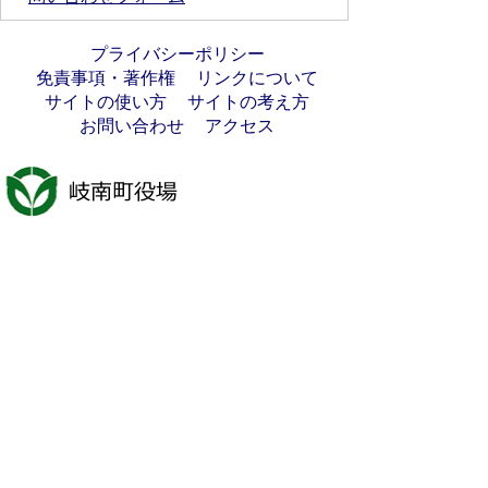
プライバシーポリシー
免責事項・著作権
リンクについて
サイトの使い方
サイトの考え方
お問い合わせ
アクセス
〒501-6197
岐阜県羽島郡岐南町八剣7丁目107番地
代表電話番号：058-247-1331
FAX番号：058-247-9904
開庁時間：月曜日～金曜日(祝日を除く)
9時00分～16時45分
法人番号:7000020213021
岐南町へのアクセス